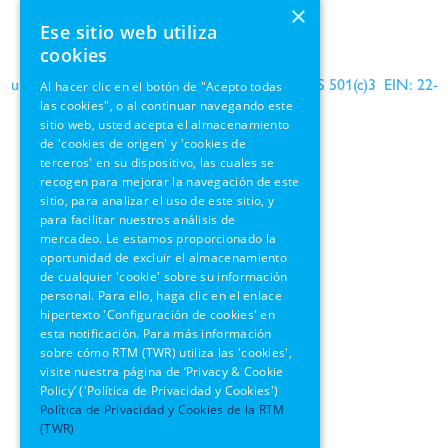
×
Términos de uso
Ese sitio web utiliza
Información de GDPR
cookies
una organización benéfica reconocida por el IRS 501(c)3 EIN: 22-
Al hacer clic en el botón de "Acepto todas
las cookies", o al continuar navegando este
1690564
sitio web, usted acepta el almacenamiento
de 'cookies de origen' y 'cookies de
terceros' en su dispositivo, las cuales se
recogen para mejorar la navegación de este
sitio, para analizar el uso de este sitio, y
OFRENDAR
para facilitar nuestros análisis de
mercadeo. Le estamos proporcionado la
RECURSOS
oportunidad de excluir el almacenamiento
de cualquier 'cookie' sobre su información
personal. Para ello, haga clic en el enlace
A TRAVÉS DE LA BIBLIA
hipertexto 'Configuración de cookies' en
esta notificación. Para más información
EMISORAS
sobre cómo RTM (TWR) utiliza las 'cookies',
visite nuestra página de ‘Privacy & Cookie
Policy’ ('Política de Privacidad y Cookies')
Política de Privacidad y Cookies de la RTM
(TWR)