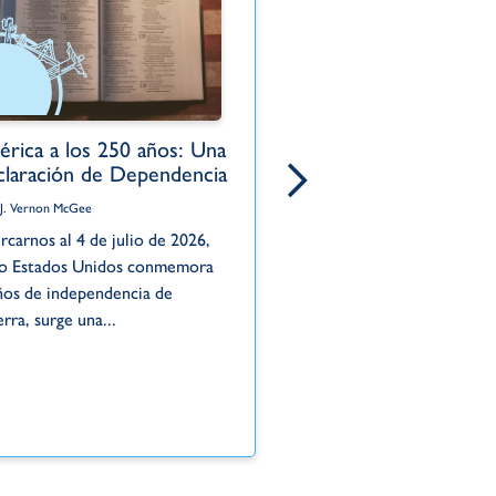
rica a los 250 años: Una
El pecado oculto 
laración de Dependencia
Por Dr. J. Vernon McGee
 J. Vernon McGee
La historia de Acán ilustra
rcarnos al 4 de julio de 2026,
este peligro. Mientras Isra
o Estados Unidos conmemora
la victoria en Jericó —una 
ños de independencia de
solo...
erra, surge una...