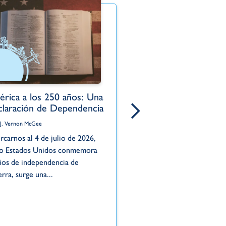
rica a los 250 años: Una
El pecado oculto 
laración de Dependencia
Por Dr. J. Vernon McGee
 J. Vernon McGee
La historia de Acán ilustra
rcarnos al 4 de julio de 2026,
este peligro. Mientras Isra
o Estados Unidos conmemora
la victoria en Jericó —una 
ños de independencia de
solo...
erra, surge una...