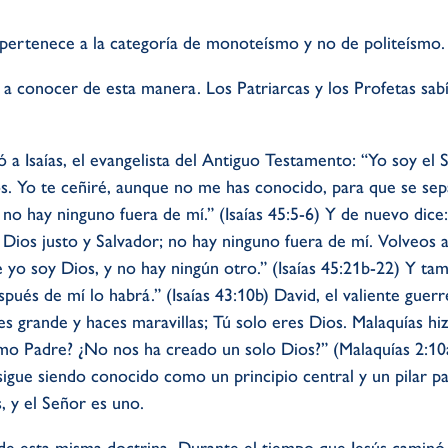
o pertenece a la categoría de monoteísmo y no de politeísmo.
a conocer de esta manera. Los Patriarcas y los Profetas sab
 a Isaías, el evangelista del Antiguo Testamento: “Yo soy e
os. Yo te ceñiré, aunque no me has conocido, para que se se
 no hay ninguno fuera de mí.” (Isaías 45:5-6) Y de nuevo dic
ios justo y Salvador; no hay ninguno fuera de mí. Volveos a 
e yo soy Dios, y no hay ningún otro.” (Isaías 45:21b-22) Y ta
spués de mí lo habrá.” (Isaías 43:10b) David, el valiente gue
s grande y haces maravillas; Tú solo eres Dios. Malaquías hi
o Padre? ¿No nos ha creado un solo Dios?” (Malaquías 2:10
gue siendo conocido como un principio central y un pilar par
, y el Señor es uno.