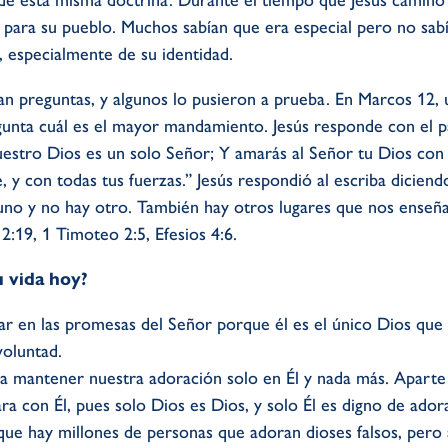
e esta misma doctrina. Durante el tiempo que Jesús caminó po
 para su pueblo. Muchos sabían que era especial pero no sab
 especialmente de su identidad.
n preguntas, y algunos lo pusieron a prueba. En Marcos 12, 
egunta cuál es el mayor mandamiento. Jesús responde con el 
nuestro Dios es un solo Señor; Y amarás al Señor tu Dios con
, y con todas tus fuerzas.” Jesús respondió al escriba dicie
 uno y no hay otro. También hay otros lugares que nos enseñ
2:19, 1 Timoteo 2:5, Efesios 4:6.
u vida hoy?
ar en las promesas del Señor porque él es el único Dios que 
voluntad.
a mantener nuestra adoración solo en Él y nada más. Aparte 
 con Él, pues solo Dios es Dios, y solo Él es digno de ador
ue hay millones de personas que adoran dioses falsos, pero a