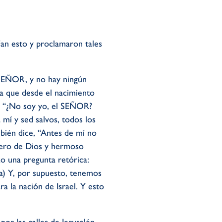
ían esto y proclamaron tales
l SEÑOR, y no hay ningún
pa que desde el nacimiento
e: “¿No soy yo, el SEÑOR?
mí y sed salvos, todos los
mbién dice, “Antes de mí no
rrero de Dios y hermoso
zo una pregunta retórica:
a) Y, por supuesto, tenemos
a la nación de Israel. Y esto