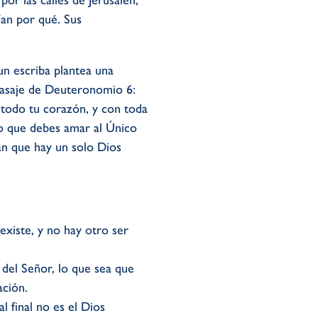
r las calles de Jerusalén,
ían por qué. Sus
un escriba plantea una
pasaje de Deuteronomio 6:
 todo tu corazón, y con toda
ndo que debes amar al Único
an que hay un solo Dios
existe, y no hay otro ser
del Señor, lo que sea que
ación.
l final no es el Dios