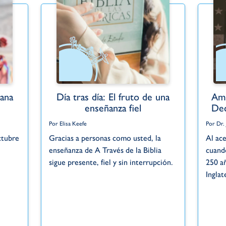
ana
Día tras día: El fruto de una
Amé
enseñanza fiel
Dec
Por Elisa Keefe
Por Dr.
ctubre
Gracias a personas como usted, la
Al ace
enseñanza de A Través de la Biblia
cuand
.
sigue presente, fiel y sin interrupción.
250 a
Inglat