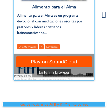
Alimento para el Alma
Alimento para el Alma es un programa
De
devocional con meditaciones escritas por
no
pastores y líderes cristianos
si
latinoamericanos...
0
01 a 05 minutos
7
Devocional
Radio Trans Mundial
·
Demo de Alimento para el Alma
Radio
Recibe noticias de ATB y RTM en tu correo