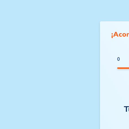
¡Aco
0
T