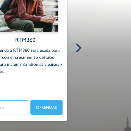
RTM360
Ministerio de RTM 
renda a RTM360 será usada para
Radio Trans Mundial transm
 con el crecimiento del sitio
evangelio todos los días co
ra incluir más idiomas y países y
de 800 AM desde la isla de
r...
ministerio...