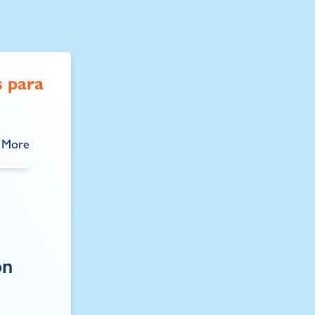
 para
More
on