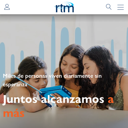
Miles de personas viven diariamente sin
esperanza
Juntos alcanzamos
a
más