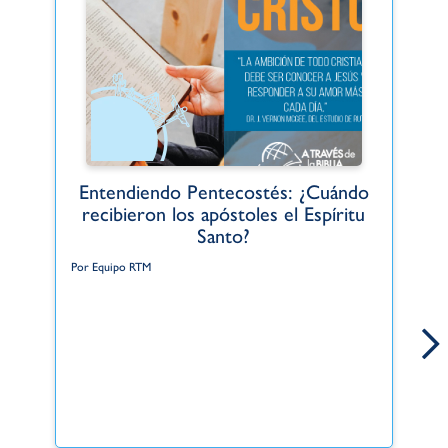
Entendiendo Pentecostés: ¿Cuándo
recibieron los apóstoles el Espíritu
Po
Santo?
De
Por Equipo RTM
ce
Es