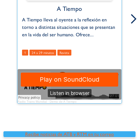
A Tiempo
A Tiempo lleva al oyente a la reflexión en
A 
torno a distintas situaciones que se presentan
mi
en la vida del ser humano. Ofrece...
Bi
1
24 a 29 minutos
Revista
2
Radio Trans Mundial
·
Demo de A Tiempo
Radio
Recibe noticias de ATB y RTM en tu correo