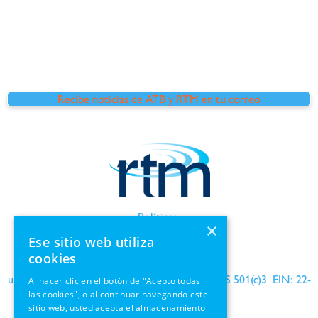
Recibe noticias de ATB y RTM en tu correo
Políticas
×
Términos de uso
Ese sitio web utiliza
Información de GDPR
cookies
una organización benéfica reconocida por el IRS 501(c)3 EIN: 22-
Al hacer clic en el botón de "Acepto todas
las cookies", o al continuar navegando este
1690564
sitio web, usted acepta el almacenamiento