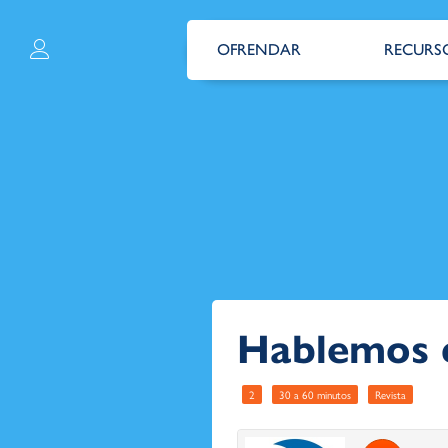
OFRENDAR
RECURS
Hablemos d
2
30 a 60 minutos
Revista