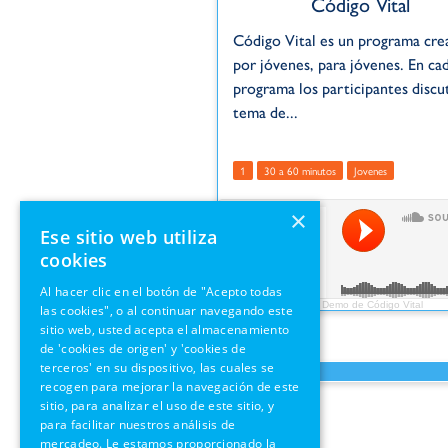
Código Vital
Código Vital es un programa cr
por jóvenes, para jóvenes. En ca
programa los participantes discu
tema de...
1
30 a 60 minutos
Jovenes
×
Ese sitio web utiliza
cookies
Al hacer clic en el botón de "Acepto todas
Radio Trans Mundial
·
Demo de Código Vital
las cookies", o al continuar navegando este
sitio web, usted acepta el almacenamiento
de 'cookies de origen' y 'cookies de
terceros' en su dispositivo, las cuales se
recogen para mejorar la navegación de este
sitio, para analizar el uso de este sitio, y
para facilitar nuestros análisis de
mercadeo. Le estamos proporcionado la