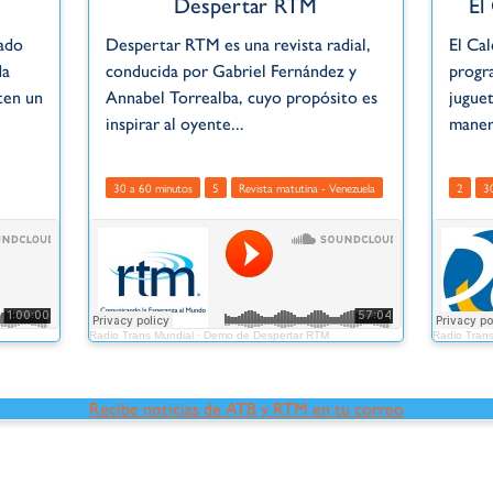
Despertar RTM
El
eado
Despertar RTM es una revista radial,
El Cal
da
conducida por Gabriel Fernández y
progra
ten un
Annabel Torrealba, cuyo propósito es
jugue
inspirar al oyente...
manera
30 a 60 minutos
5
Revista matutina - Venezuela
2
3
Radio Trans Mundial
·
Demo de Despertar RTM
Radio Trans
Recibe noticias de ATB y RTM en tu correo