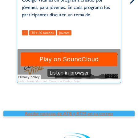
jóvenes, para jóvenes. En cada programa los
co
participantes discuten un tema de...
To
oy
1
30 a 60 minutos
Jovenes
3
Radio Trans Mundial
·
Demo de Código Vital
Radio
Recibe noticias de ATB y RTM en tu correo