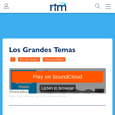
Los Grandes Temas
1
30 a 60 minutos
Ensenanza Biblica
Radio Trans Mundial
·
Demo De Grandes Temas