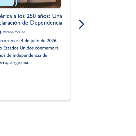
rica a los 250 años: Una
El pecado oculto 
laración de Dependencia
Por Dr. J. Vernon McGee
 J. Vernon McGee
La historia de Acán ilustra
rcarnos al 4 de julio de 2026,
este peligro. Mientras Isra
o Estados Unidos conmemora
la victoria en Jericó —una 
ños de independencia de
solo...
erra, surge una...