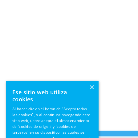
×
Ese sitio web utiliza
cookies
Al hacer clic en el botón de "Acepto todas
las cookies", o al continuar navegando este
sitio web, usted acepta el almacenamiento
de 'cookies de origen' y 'cookies de
terceros' en su dispositivo, las cuales se