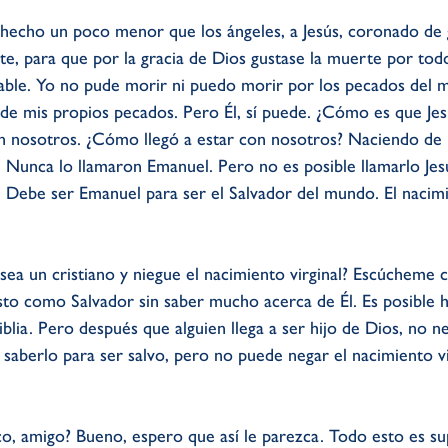
hecho un poco menor que los ángeles, a Jesús, coronado de g
e, para que por la gracia de Dios gustase la muerte por tod
ptable. Yo no pude morir ni puedo morir por los pecados de
 de mis propios pecados. Pero Él, sí puede. ¿Cómo es que Je
n nosotros. ¿Cómo llegó a estar con nosotros? Naciendo de 
. Nunca lo llamaron Emanuel. Pero no es posible llamarlo Je
 Debe ser Emanuel para ser el Salvador del mundo. El nacimie
sea un cristiano y niegue el nacimiento virginal? Escúcheme
sto como Salvador sin saber mucho acerca de Él. Es posible h
iblia. Pero después que alguien llega a ser hijo de Dios, no n
 saberlo para ser salvo, pero no puede negar el nacimiento vi
co, amigo? Bueno, espero que así le parezca. Todo esto es 