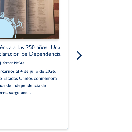
rica a los 250 años: Una
El pecado oculto 
laración de Dependencia
Por Dr. J. Vernon McGee
 J. Vernon McGee
La historia de Acán ilustra
rcarnos al 4 de julio de 2026,
este peligro. Mientras Isra
o Estados Unidos conmemora
la victoria en Jericó —una 
ños de independencia de
solo...
erra, surge una...