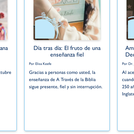
ana
Día tras día: El fruto de una
Amé
enseñanza fiel
Dec
Por Elisa Keefe
Por Dr.
ctubre
Gracias a personas como usted, la
Al ace
enseñanza de A Través de la Biblia
cuand
.
sigue presente, fiel y sin interrupción.
250 a
Inglat