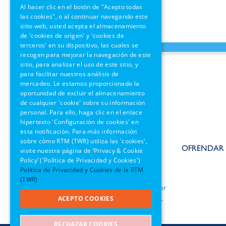
Al hacer clic en el botón de "Acepto todas
las cookies", o al continuar navegando este
sitio web, usted acepta el almacenamiento
de 'cookies de origen' y 'cookies de
terceros' en su dispositivo, las cuales se
recogen para mejorar la navegación de este
sitio, para analizar el uso de este sitio, y
para facilitar nuestros análisis de
mercadeo. Le estamos proporcionado la
oportunidad de excluir el almacenamiento
de cualquier 'cookie' sobre su información
personal. Para ello, haga clic en el enlace
hipertexto 'Configuración de cookies' en
Políticas
esta notificación. Para más información
sobre cómo RTM (TWR) utiliza las 'cookies',
Términos de uso
OFRENDAR
visite nuestra página de ‘Privacy & Cookie
Información de GDPR
Policy’ ('Política de Privacidad y Cookies')
Política de Privacidad y Cookies de la RTM
una organización
(TWR)
benéfica reconocida por
ACEPTO COOKIES
el IRS 501(c)3 EIN: 22-
1690564
RECHAZAR COOKIES