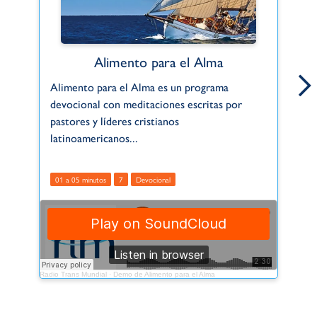
Alimento para el Alma
Alimento para el Alma es un programa
Cu
devocional con meditaciones escritas por
tu
pastores y líderes cristianos
de
latinoamericanos...
0
01 a 05 minutos
7
Devocional
Radio Trans Mundial
·
Demo de Alimento para el Alma
Radio