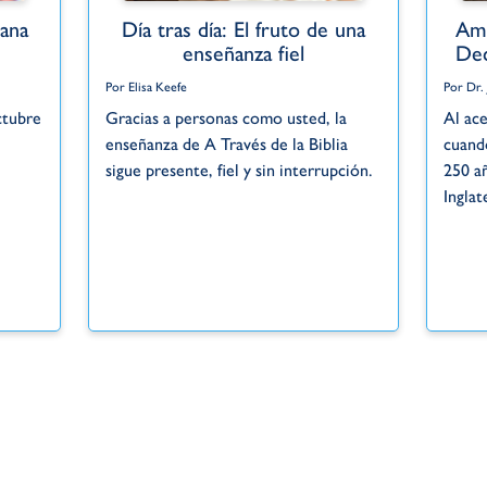
ana
Día tras día: El fruto de una
Amé
enseñanza fiel
Dec
Por Elisa Keefe
Por Dr.
ctubre
Gracias a personas como usted, la
Al ace
enseñanza de A Través de la Biblia
cuand
.
sigue presente, fiel y sin interrupción.
250 a
Inglat