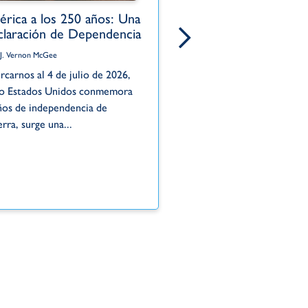
rica a los 250 años: Una
El pecado oculto 
laración de Dependencia
Por Dr. J. Vernon McGee
 J. Vernon McGee
La historia de Acán ilustra
rcarnos al 4 de julio de 2026,
este peligro. Mientras Isra
o Estados Unidos conmemora
la victoria en Jericó —una 
ños de independencia de
solo...
erra, surge una...