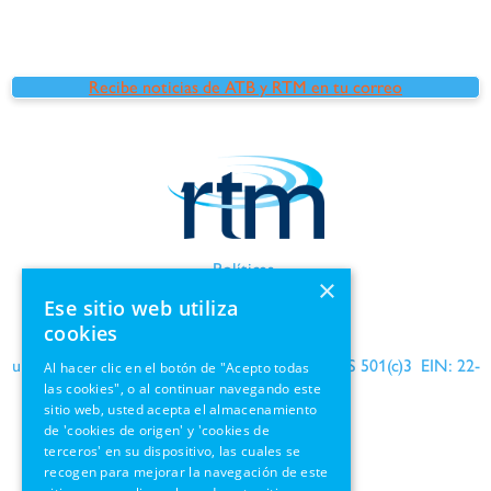
Recibe noticias de ATB y RTM en tu correo
Políticas
×
Términos de uso
Ese sitio web utiliza
Información de GDPR
cookies
una organización benéfica reconocida por el IRS 501(c)3 EIN: 22-
Al hacer clic en el botón de "Acepto todas
las cookies", o al continuar navegando este
1690564
sitio web, usted acepta el almacenamiento
de 'cookies de origen' y 'cookies de
terceros' en su dispositivo, las cuales se
recogen para mejorar la navegación de este