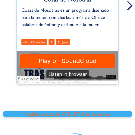
Cosas de Nosotras es un programa diseñado
En
para la mujer, con charlas y música. Ofrece
la
palabras de ánimo y estímulo a la mujer...
es
06 a 13 minutos
1
Mujeres
0
Radio Trans Mundial
·
Demo de Cosas de Nosotras
Radio
Recibe noticias de ATB y RTM en tu correo