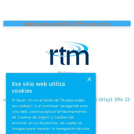
Recibe noticias de ATB y RTM en tu correo
Políticas
×
Términos de uso
Ese sitio web utiliza
Información de GDPR
cookies
una organización benéfica reconocida por el IRS 501(c)3 EIN: 22-
Al hacer clic en el botón de "Acepto todas
las cookies", o al continuar navegando este
1690564
sitio web, usted acepta el almacenamiento
de 'cookies de origen' y 'cookies de
terceros' en su dispositivo, las cuales se
recogen para mejorar la navegación de este