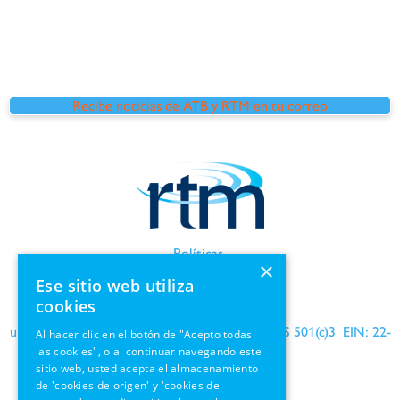
Recibe noticias de ATB y RTM en tu correo
Políticas
×
Términos de uso
Ese sitio web utiliza
Información de GDPR
cookies
una organización benéfica reconocida por el IRS 501(c)3 EIN: 22-
Al hacer clic en el botón de "Acepto todas
las cookies", o al continuar navegando este
1690564
sitio web, usted acepta el almacenamiento
de 'cookies de origen' y 'cookies de