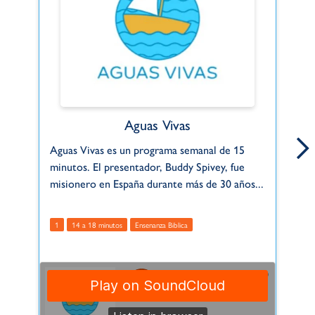
Aguas Vivas
Aguas Vivas es un programa semanal de 15
Co
minutos. El presentador, Buddy Spivey, fue
em
misionero en España durante más de 30 años...
co
1
14 a 18 minutos
Ensenanza Biblica
1