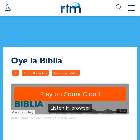
Oye la Biblia
1
14 a 18 minutos
Ensenanza Biblica
Radio Trans Mundial
·
Demo de Oye la Biblila