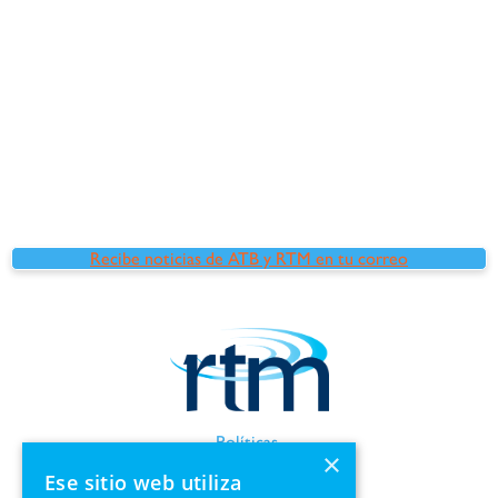
Recibe noticias de ATB y RTM en tu correo
Políticas
×
Términos de uso
Ese sitio web utiliza
Información de GDPR