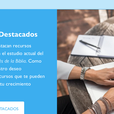
Destacados
tacan recursos
 el estudio actual del
s de la Biblia
. Como
stro deseo
cursos que te pueden
 tu crecimiento
STACADOS