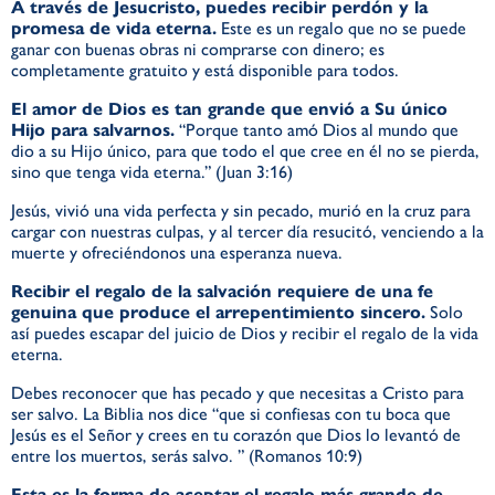
A través de Jesucristo, puedes recibir perdón y la
promesa de vida eterna.
Este es un regalo que no se puede
ganar con buenas obras ni comprarse con dinero; es
completamente gratuito y está disponible para todos.
El amor de Dios es tan grande que envió a Su único
Hijo para salvarnos.
“Porque tanto amó Dios al mundo que
dio a su Hijo único, para que todo el que cree en él no se pierda,
sino que tenga vida eterna.” (Juan 3:16)
Jesús, vivió una vida perfecta y sin pecado, murió en la cruz para
cargar con nuestras culpas, y al tercer día resucitó, venciendo a la
muerte y ofreciéndonos una esperanza nueva.
Recibir el regalo de la salvación requiere de una fe
genuina que produce el arrepentimiento sincero.
Solo
así puedes escapar del juicio de Dios y recibir el regalo de la vida
eterna.
Debes reconocer que has pecado y que necesitas a Cristo para
ser salvo. La Biblia nos dice “que si confiesas con tu boca que
Jesús es el Señor y crees en tu corazón que Dios lo levantó de
entre los muertos, serás salvo. ” (Romanos 10:9)
Esta es la forma de aceptar el regalo más grande de