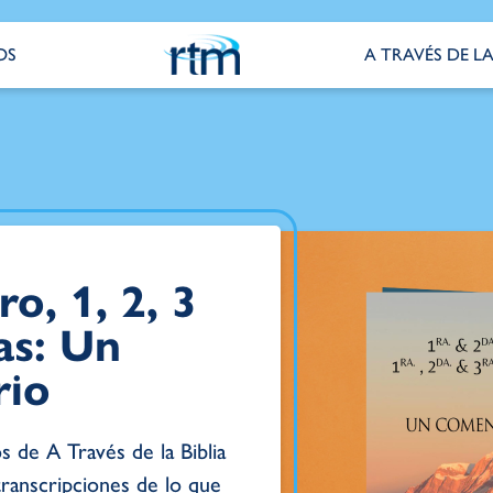
OS
A TRAVÉS DE LA
ro, 1, 2, 3
as: Un
rio
 de A Través de la Biblia
transcripciones de lo que