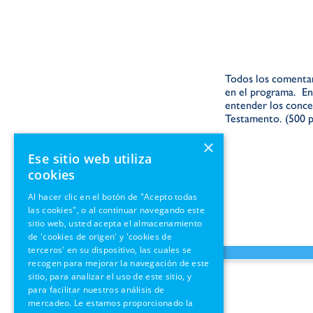
Todos los
comenta
en el programa.
En
entender
los
conce
Testamento.
(
500
p
×
Ese sitio web utiliza
cookies
Al hacer clic en el botón de "Acepto todas
las cookies", o al continuar navegando este
sitio web, usted acepta el almacenamiento
de 'cookies de origen' y 'cookies de
terceros' en su dispositivo, las cuales se
recogen para mejorar la navegación de este
sitio, para analizar el uso de este sitio, y
para facilitar nuestros análisis de
mercadeo. Le estamos proporcionado la