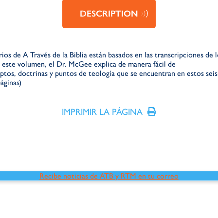
DESCRIPTION
rio
s
de
A Través de la Biblia
está
n
basado
s
en las transcripciones de 
 este volumen, e
l Dr. McGee explica de manera fácil de
ptos,
doctrinas y puntos de teología que se
encuentran en estos seis
áginas)
IMPRIMIR LA PÁGINA
Recibe noticias de ATB y RTM en tu correo