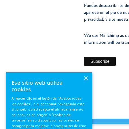
Puedes desuscribirte de
aparece en el pie de nu
privacidad, visite nuest
We use Mailchimp as ou
information will be tra
×
Ese sitio web utiliza
cookies
Al hacer clic en el botón de "Acepto todas
las cookies", o al continuar navegando este
sitio web, usted acepta el almacenamiento
de 'cookies de origen' y 'cookies de
terceros' en su dispositivo, las cuales se
recogen para mejorar la navegación de este