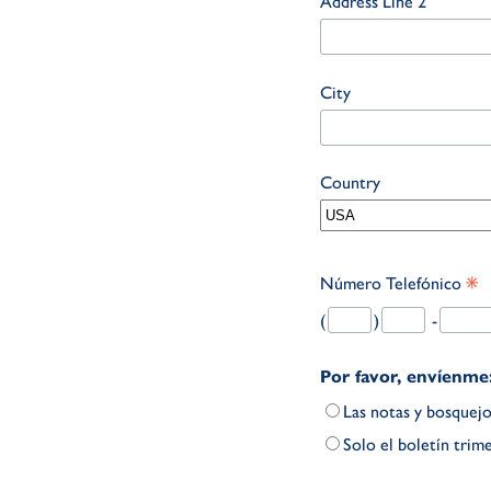
Address Line 2
City
Country
*
Número Telefónico
(
)
-
Por favor, envíenme
Las notas y bosquejo
Solo el boletín trime