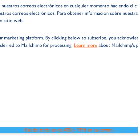
 nuestros correos electrónicos en cualquier momento haciendo clic 
estros correos electrónicos. Para obtener información sobre nuestra
ro sitio web.
r marketing platform. By clicking below to subscribe, you acknowle
nsferred to Mailchimp for processing.
Learn more
about Mailchimp's p
Recibe noticias de ATB y RTM en tu correo