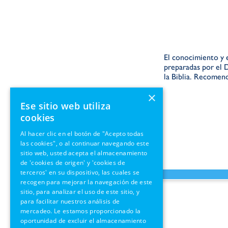
El conocimiento y e
preparadas por el 
la Biblia. Recomend
×
Ese sitio web utiliza
cookies
Al hacer clic en el botón de "Acepto todas
las cookies", o al continuar navegando este
sitio web, usted acepta el almacenamiento
de 'cookies de origen' y 'cookies de
terceros' en su dispositivo, las cuales se
recogen para mejorar la navegación de este
sitio, para analizar el uso de este sitio, y
para facilitar nuestros análisis de
mercadeo. Le estamos proporcionado la
oportunidad de excluir el almacenamiento