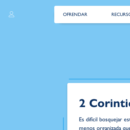
OFRENDAR
RECURS
2 Corinti
Es difícil bosquejar e
menos organizada que